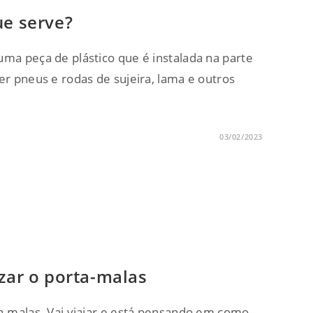
ue serve?
uma peça de plástico que é instalada na parte
er pneus e rodas de sujeira, lama e outros
03/02/2023
izar o porta-malas
ta-malas. Vai viajar e está pensando em como