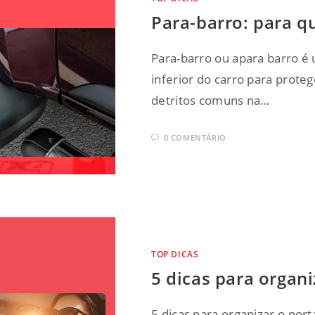
Para-barro: para q
Para-barro ou apara barro é 
inferior do carro para proteg
detritos comuns na…
0 COMENTÁRIO
TOP DICAS
5 dicas para organ
5 dicas para organizar o por