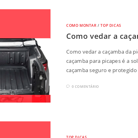
COMO MONTAR
/
TOP DICAS
Como vedar a caça
Como vedar a caçamba da pi
caçamba para picapes é a so
caçamba seguro e protegido
0 COMENTÁRIO
TOP DICAS