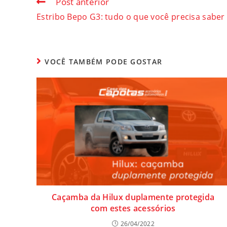
Post anterior
Estribo Bepo G3: tudo o que você precisa sabe
VOCÊ TAMBÉM PODE GOSTAR
Caçamba da Hilux duplamente protegida
com estes acessórios
26/04/2022