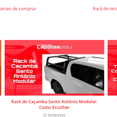
r antes de comprar
Rack de tet
Rack de Caçamba Santo Antônio Modular:
Como Escolher
05/02/2025