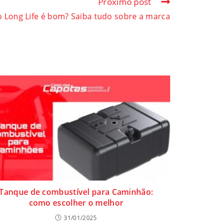
Próximo post
o Long Life é bom? Saiba tudo sobre a marca
Tanque de combustível para Caminhão:
como escolher o melhor
31/01/2025