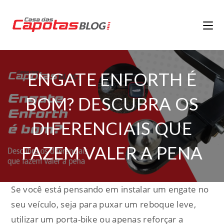
ENGATE ENFORTH É
BOM? DESCUBRA OS
DIFERENCIAIS QUE
FAZEM VALER A PENA
Se você está pensando em instalar um engate no
seu veículo, seja para puxar um reboque leve,
utilizar um porta-bike ou apenas reforçar a