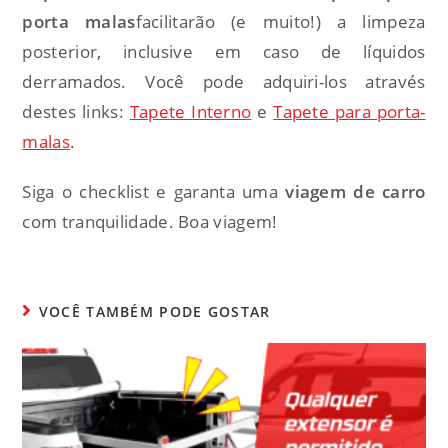
porta malas
facilitarão (e muito!) a limpeza
posterior, inclusive em caso de líquidos
derramados. Você pode adquiri-los através
destes links:
Tapete Interno
e
Tapete para porta-
malas
.
Siga o checklist e garanta uma
viagem de carro
com tranquilidade. Boa viagem!
VOCÊ TAMBÉM PODE GOSTAR